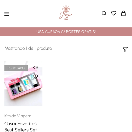
USA CUPAO6 C/ PORTES GRÁTIS!
Mostrando
1
de
1
produto
ESGOTADO
Kits de Viagem
Cosrx Favorites
Best Sellers Set