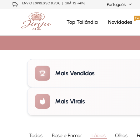
ENVIO EXPRESSO 8.90€ | GRÁTIS +49€
Português
Português
Excl
Top Tailândia
Novidades
Neuza
Cosmética
Mariano
Coreana,
English
Japonesa,
Tailandesa
Mais Vendidos
Mais Virais
Todos
Base e Primer
Lábios
Olhos
P