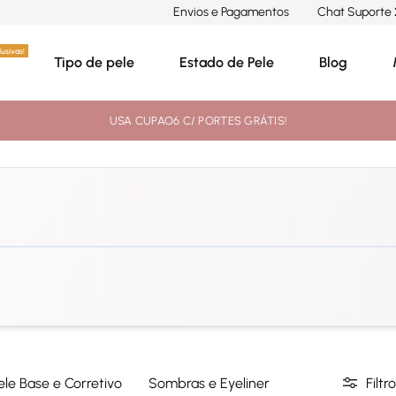
Envios e Pagamentos
Chat Suporte 
usivas!
Tipo de pele
Estado de Pele
Blog
USA CUPAO6 C/ PORTES GRÁTIS!
A carregar classificações...
ele Base e Corretivo
Sombras e Eyeliner
Filtro