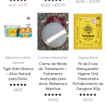
€
6,90
–
€
23,90
€
9,90
€
5,60
–
€
10,70
€
11,00
Bálsamos e óleos
Cremes Hidratantes
Higiene Bucal
naturais
Creme de Pérola
Pó de Ervas
Tiger Balm Branca
de Tratamento –
Branqueador:
– Alívio Natural
Tratamento
Higiene Oral
para Dores
Avançado para
Tradicional e
Acne, Melasma e
Fortalecimento de
Manchas
Gengivas 40g
€
8,90
€
13,00
€
11,00