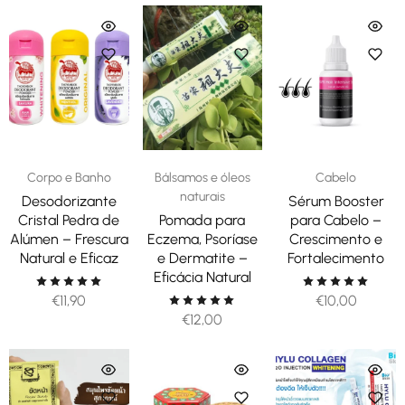
Corpo e Banho
Bálsamos e óleos
Cabelo
naturais
Desodorizante
Sérum Booster
Cristal Pedra de
Pomada para
para Cabelo –
Alúmen – Frescura
Eczema, Psoríase
Crescimento e
Natural e Eficaz
e Dermatite –
Fortalecimento
Eficácia Natural
€
11,90
€
10,00
€
12,00