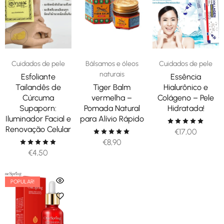
Cuidados de pele
Bálsamos e óleos
Cuidados de pele
naturais
Esfoliante
Essência
Tailandês de
Tiger Balm
Hialurônico e
Cúrcuma
vermelha –
Colágeno – Pele
Supaporn:
Pomada Natural
Hidratada!
Iluminador Facial e
para Alívio Rápido
Renovação Celular
€
17,00
€
8,90
€
4,50
POPULAR!