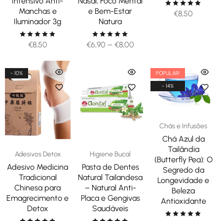
Intensivo Anti-
Nasal, Foco Mental
Manchas e
e Bem-Estar
€
8,50
Iluminador 3g
Natura
€
8,50
€
6,90
–
€
8,00
- 10%
POPULAR!
- 14%
Chás e Infusões
Chá Azul da
Tailândia
Adesivos Detox
Higiene Bucal
(Butterfly Pea): O
Adesivo Medicina
Pasta de Dentes
Segredo da
Tradicional
Natural Tailandesa
Longevidade e
Chinesa para
– Natural Anti-
Beleza
Emagrecimento e
Placa e Gengivas
Antioxidante
Detox
Saudáveis