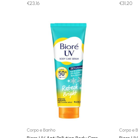
€
23,16
€
31,20
Corpo e Banho
Corpo e 