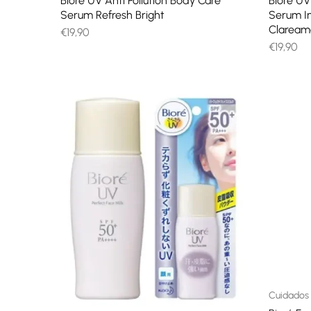
Biore UV Anti Pollution Body Care
Biore UV
Serum Refresh Bright
Serum In
Claream
€
19,90
€
19,90
Cuidados 