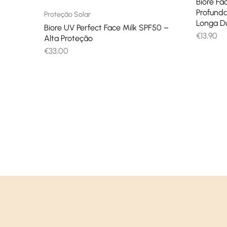
Bioré Fa
Profunda
Proteção Solar
Longa D
Biore UV Perfect Face Milk SPF50 –
€
13,90
Alta Proteção
€
33,00