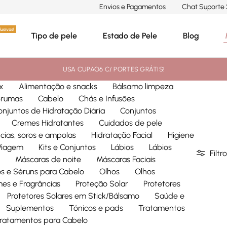
Envios e Pagamentos
Chat Suporte 
usivas!
Tipo de pele
Estado de Pele
Blog
USA CUPAO6 C/ PORTES GRÁTIS!
x
Alimentação e snacks
Bálsamo limpeza
Brumas
Cabelo
Chás e Infusões
onjuntos de Hidratação Diária
Conjuntos
Cremes Hidratantes
Cuidados de pele
cias, soros e ampolas
Hidratação Facial
Higiene
 Viagem
Kits e Conjuntos
Lábios
Lábios
Filtro
Máscaras de noite
Máscaras Faciais
s e Séruns para Cabelo
Olhos
Olhos
mes e Fragrâncias
Proteção Solar
Protetores
Protetores Solares em Stick/Bálsamo
Saúde e
Suplementos
Tónicos e pads
Tratamentos
ratamentos para Cabelo