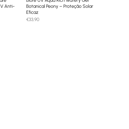
Care
Biore UV Aqua Rich Watery Gel
V Anti-
Botanical Peony – Proteção Solar
Eficaz
€
33,90