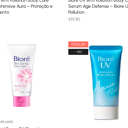
 Anti Pollution Body Care
Biore UV Anti Pollution Body 
tensive Aura – Proteção e
Serum Age Defense – Biore U
ento
Pollution
€
19,90
POPULAR!
- 34%
de pele