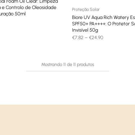
cial Foam Oil Clear: Limpeza
 e Controlo de Oleosidade
Proteção Solar
uração 50ml
Biore UV Aqua Rich Watery E
SPF50+ PA++++: O Protetor S
Invisível 50g
€
7,82
–
€
24,90
Mostrando
11
de
11
produtos