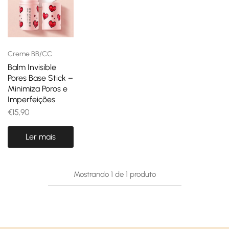
Creme BB/CC
Balm Invisible
Pores Base Stick –
Minimiza Poros e
Imperfeições
€
15,90
Ler mais
Mostrando
1
de
1
produto