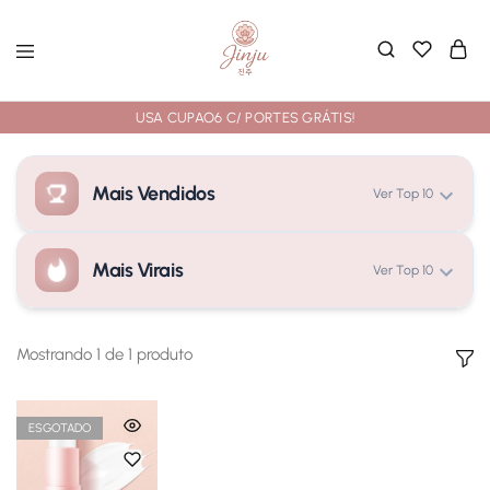
USA CUPAO6 C/ PORTES GRÁTIS!
Mais Vendidos
Ver Top 10
Mais Virais
Ver Top 10
A carregar classificações...
Mostrando
1
de
1
produto
A carregar classificações...
ESGOTADO