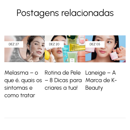
Postagens relacionadas
DEZ
27
DEZ
20
DEZ
05
Melasma – o
Rotina de Pele
Laneige – A
que é, quais os
– 8 Dicas para
Marca de K-
sintomas e
criares a tua!
Beauty
como tratar