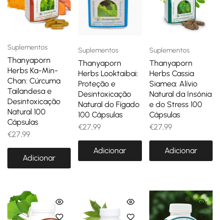
Suplementos
Suplementos
Suplementos
Thanyaporn
Thanyaporn
Thanyaporn
Herbs Ka-Min-
Herbs Looktaibai:
Herbs Cassia
Chan: Cúrcuma
Proteção e
Siamea: Alívio
Tailandesa e
Desintoxicação
Natural da Insónia
Desintoxicação
Natural do Fígado
e do Stress 100
Natural 100
100 Cápsulas
Cápsulas
Cápsulas
€
27,99
€
27,99
€
27,99
Adicionar
Adicionar
Adicionar