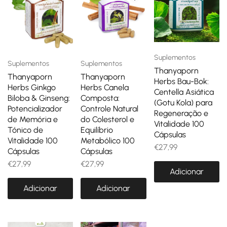
Suplementos
Suplementos
Suplementos
Thanyaporn
Thanyaporn
Thanyaporn
Herbs Bau-Bok:
Herbs Ginkgo
Herbs Canela
Centella Asiática
Biloba & Ginseng:
Composta:
(Gotu Kola) para
Potencializador
Controle Natural
Regeneração e
de Memória e
do Colesterol e
Vitalidade 100
Tónico de
Equilíbrio
Cápsulas
Vitalidade 100
Metabólico 100
€
27,99
Cápsulas
Cápsulas
€
27,99
€
27,99
Adicionar
Adicionar
Adicionar