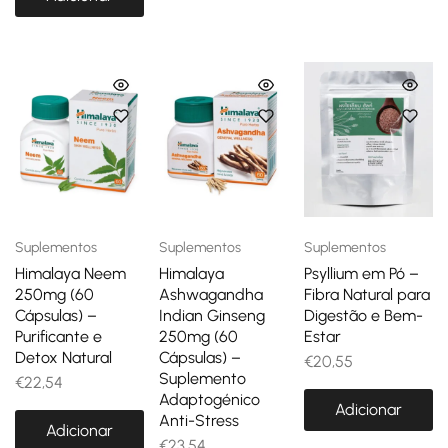
Suplementos
Suplementos
Suplementos
Himalaya Neem
Himalaya
Psyllium em Pó –
250mg (60
Ashwagandha
Fibra Natural para
Cápsulas) –
Indian Ginseng
Digestão e Bem-
Purificante e
250mg (60
Estar
Detox Natural
Cápsulas) –
€
20,55
Suplemento
€
22,54
Adaptogénico
Adicionar
Anti-Stress
Adicionar
€
23,54