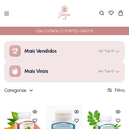
USA CUPAO6 C/ PORTES GRÁTIS!
Mais Vendidos
Ver Top 10
Mais Virais
Ver Top 10
A carregar classificações...
Categorias
Filtro
A carregar classificações...