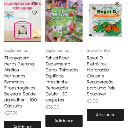
Suplementos
Suplementos
Suplementos
Thanyaporn
Fahsai Fiber
Royal-D
Herbs Pueraria
Suplemento
Eletrólitos:
Mirifica –
Detox Tailandês ·
Hidratação
Hormonas
Equilíbrio
Celular e
Femininas
Intestinal e
Recuperação
Fitoestrogênios –
Renovação
para uma Pele
Beleza e Saúde
Celular . 30
Saudável
da Mulher – 100
saquetas
€
3,00
Cápsulas
€
36,00
€
27,99
Adicionar
Adicionar
Adicionar