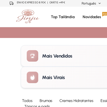
ENVIO EXPRESSO 8.90€ | GRÁTIS +49€
Português
Português
Excl
Top Tailândia
Novidades
Neuza
Cosmética
Mariano
Coreana,
English
Japonesa,
Tailandesa
Mais Vendidos
Mais Virais
Todos
Brumas
Cremes Hidratantes
Ess
Tónicos e pads