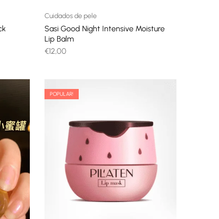
Cuidados de pele
ck
Sasi Good Night Intensive Moisture
Lip Balm
€
12,00
POPULAR!