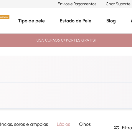
Envios e Pagamentos
Chat Suporte 
usivas!
Tipo de pele
Estado de Pele
Blog
USA CUPAO6 C/ PORTES GRÁTIS!
A carregar classificações...
ências, soros e ampolas
Lábios
Olhos
Filtro