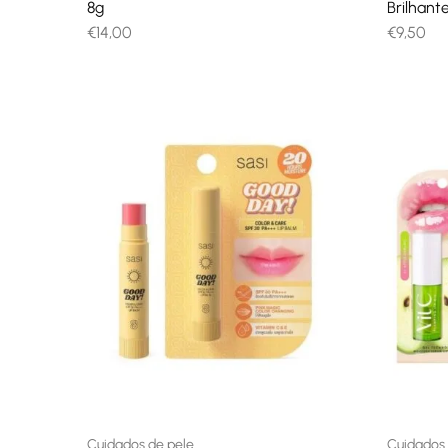
8g
Brilhan
€
14,00
€
9,50
Cuidados de pele
Cuidados 