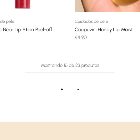
de pele
Cuidados de pele
 Bear Lip Stain Peel-off
Cappuvini Honey Lip Moist
€
4,90
Mostrando
16
de
23
produtos
Carregar mais