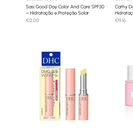
Sasi Good Day Color And Care SPF30
Cathy Do
– Hidratação e Proteção Solar
Hidrataç
€
12,00
€
19,16