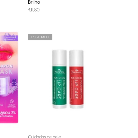
Brilho
€
11,80
ESGOTADO
Cuidados de pele