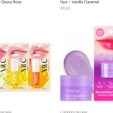
te Dewy Rose
Hya – Vanilla Caramel
€
9,50
de pele
Cuidados de pele