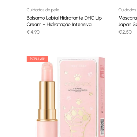
Cuidados de pele
Cuidados 
Bálsamo Labial Hidratante DHC Lip
Máscara 
Cream – Hidratação Intensiva
Japan Sa
€
14,90
€
12,50
POPULAR!