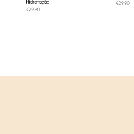
Hidratação
€
29,90
€
29,90