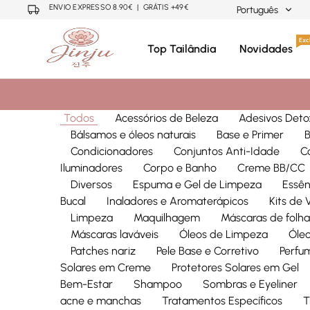
ENVIO EXPRESSO 8.90€ | GRÁTIS +49€
Português
Português
Excl
Top Tailândia
Novidades
Neuza
Cosmética
Mariano
Coreana,
English
Japonesa,
Tailandesa
Todos
Acessórios de Beleza
Adesivos Deto
Bálsamos e óleos naturais
Base e Primer
Condicionadores
Conjuntos Anti-Idade
C
Iluminadores
Corpo e Banho
Creme BB/CC
Diversos
Espuma e Gel de Limpeza
Essên
Bucal
Inaladores e Aromaterápicos
Kits de
Limpeza
Maquilhagem
Máscaras de folha
Máscaras laváveis
Óleos de Limpeza
Óleo
Patches nariz
Pele Base e Corretivo
Perfu
Solares em Creme
Protetores Solares em Gel
Bem-Estar
Shampoo
Sombras e Eyeliner
acne e manchas
Tratamentos Específicos
T