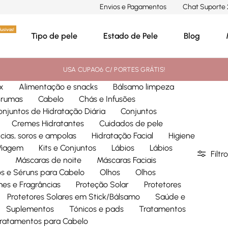
Envios e Pagamentos
Chat Suporte 
usivas!
Tipo de pele
Estado de Pele
Blog
USA CUPAO6 C/ PORTES GRÁTIS!
x
Alimentação e snacks
Bálsamo limpeza
Brumas
Cabelo
Chás e Infusões
onjuntos de Hidratação Diária
Conjuntos
Cremes Hidratantes
Cuidados de pele
cias, soros e ampolas
Hidratação Facial
Higiene
 Viagem
Kits e Conjuntos
Lábios
Lábios
Filtro
Máscaras de noite
Máscaras Faciais
s e Séruns para Cabelo
Olhos
Olhos
mes e Fragrâncias
Proteção Solar
Protetores
Protetores Solares em Stick/Bálsamo
Saúde e
Suplementos
Tónicos e pads
Tratamentos
ratamentos para Cabelo