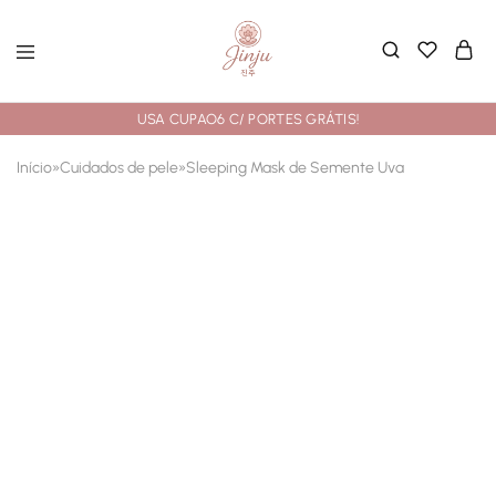
USA CUPAO6 C/ PORTES GRÁTIS!
Início
»
Cuidados de pele
»
Sleeping Mask de Semente Uva
- 17%