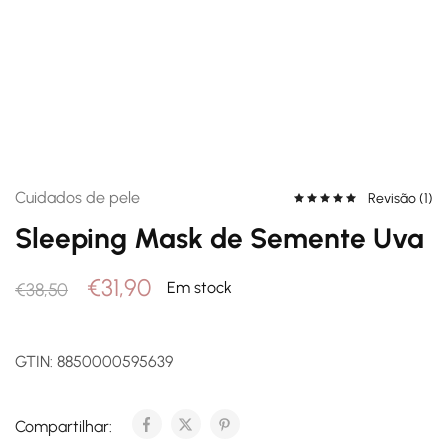
Cuidados de pele
Revisão (
1
)
Sleeping Mask de Semente Uva
€
31,90
Em stock
€
38,50
GTIN:
8850000595639
Compartilhar: