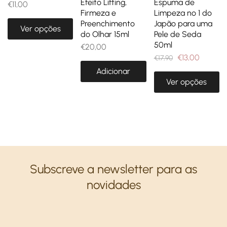
Efeito Lifting,
Espuma de
€
11,00
Firmeza e
Limpeza nº 1 do
Preenchimento
Japão para uma
Ver opções
do Olhar 15ml
Pele de Seda
50ml
€
20,00
€
13,00
€
17,90
Adicionar
Ver opções
Subscreve a newsletter para as
novidades