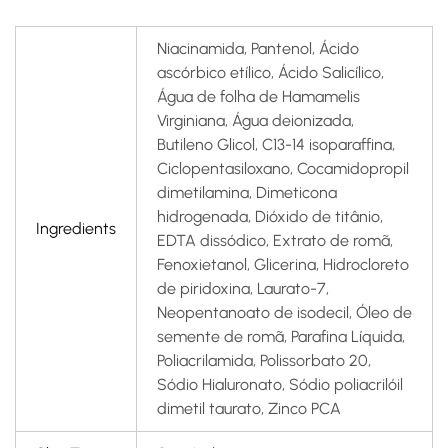
Niacinamida, Pantenol, Ácido
ascórbico etílico, Ácido Salicílico,
Água de folha de Hamamelis
Virginiana, Água deionizada,
Butileno Glicol, C13-14 isoparaffina,
Ciclopentasiloxano, Cocamidopropil
dimetilamina, Dimeticona
hidrogenada, Dióxido de titânio,
Ingredients
EDTA dissódico, Extrato de romã,
Fenoxietanol, Glicerina, Hidrocloreto
de piridoxina, Laurato-7,
Neopentanoato de isodecil, Óleo de
semente de romã, Parafina Líquida,
Poliacrilamida, Polissorbato 20,
Sódio Hialuronato, Sódio poliacrilóil
dimetil taurato, Zinco PCA