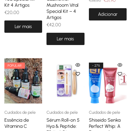
€
31,90
€
38,50
Kit 4 Artigos
Mushroom Vital
Special Kit – 4
€
20,00
Adicionar
Artigos
€
42,00
Ler mais
Ler mais
POPULAR!
- 27%
Cuidados de pele
Cuidados de pele
Cuidados de pele
Essência de
Sérum Roll-on 5
Shiseido Senka
Vitamina C
Hya & Peptide:
Perfect Whip: A