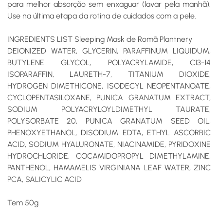
para melhor absorção sem enxaguar (lavar pela manhã).
Use na última etapa da rotina de cuidados com a pele.
INGREDIENTS LIST Sleeping Mask de Romã Plantnery
DEIONIZED WATER, GLYCERIN, PARAFFINUM LIQUIDUM,
BUTYLENE GLYCOL, POLYACRYLAMIDE, C13-14
ISOPARAFFIN, LAURETH-7, TITANIUM DIOXIDE,
HYDROGEN DIMETHICONE, ISODECYL NEOPENTANOATE,
CYCLOPENTASILOXANE, PUNICA GRANATUM EXTRACT,
SODIUM POLYACRYLOYLDIMETHYL TAURATE,
POLYSORBATE 20, PUNICA GRANATUM SEED OIL,
PHENOXYETHANOL, DISODIUM EDTA, ETHYL ASCORBIC
ACID, SODIUM HYALURONATE, NIACINAMIDE, PYRIDOXINE
HYDROCHLORIDE, COCAMIDOPROPYL DIMETHYLAMINE,
PANTHENOL, HAMAMELIS VIRGINIANA LEAF WATER, ZINC
PCA, SALICYLIC ACID
Tem 50g