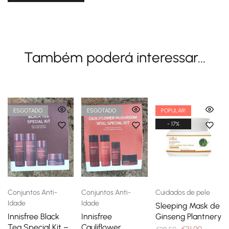
Também poderá interessar...
ESGOTADO
ESGOTADO
POPULAR!
- 17%
Conjuntos Anti-
Conjuntos Anti-
Cuidados de pele
Idade
Idade
Sleeping Mask de
Innisfree Black
Innisfree
Ginseng Plantnery
Tea Special Kit –
Cauliflower