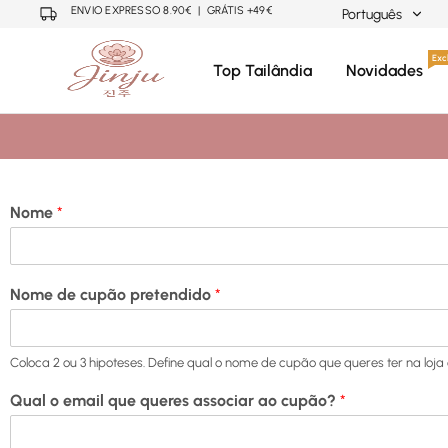
ENVIO EXPRESSO 8.90€ | GRÁTIS +49€
Português
Português
Excl
Top Tailândia
Novidades
Neuza
Cosmética
Mariano
Coreana,
English
Japonesa,
Tailandesa
Nome
*
Nome de cupão pretendido
*
Coloca 2 ou 3 hipoteses. Define qual o nome de cupão que queres ter na loja
Qual o email que queres associar ao cupão?
*