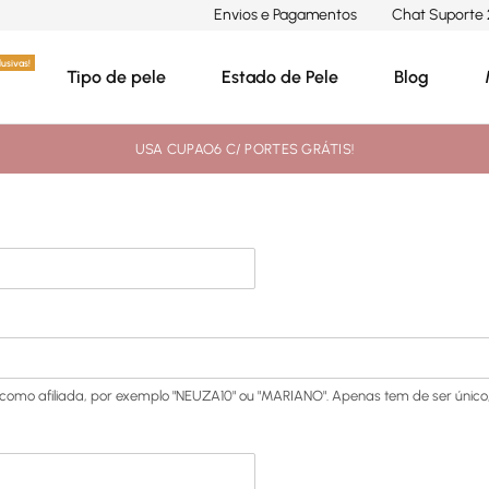
Envios e Pagamentos
Chat Suporte 
usivas!
Tipo de pele
Estado de Pele
Blog
USA CUPAO6 C/ PORTES GRÁTIS!
 como afiliada, por exemplo "NEUZA10" ou "MARIANO". Apenas tem de ser único, 