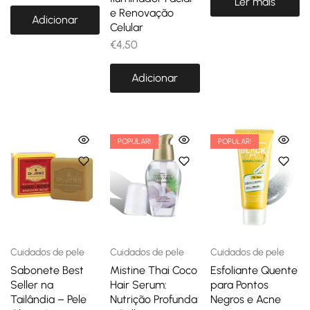
Ler mais
e Renovação
Adicionar
Celular
€
4,50
Adicionar
POPULAR!
POPULAR!
Cuidados de pele
Cuidados de pele
Cuidados de pele
Sabonete Best
Mistine Thai Coco
Esfoliante Quente
Seller na
Hair Serum:
para Pontos
Tailândia – Pele
Nutrição Profunda
Negros e Acne