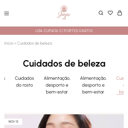
USA CUPAO6 C/ PORTES GRÁTIS!
Início
»
Cuidados de beleza
Cuidados de beleza
dos
Cuidados
Alimentação,
Alimentação,
Cuid
do rosto
desporto e
desporto e
d
bem-estar
bem-estar
bel
NOV
13