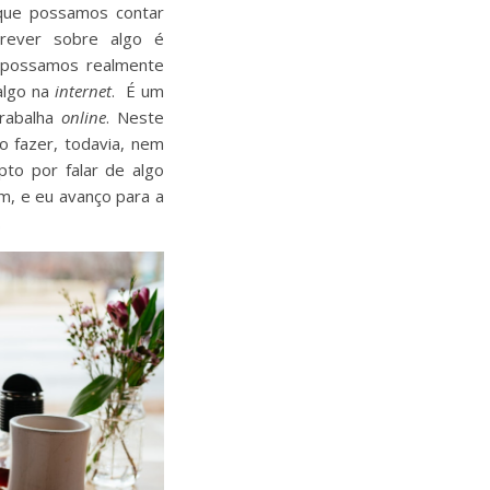
 que possamos contar
crever sobre algo é
 possamos realmente
algo na
internet
. É um
trabalha
online
. Neste
o fazer, todavia, nem
to por falar de algo
m, e eu avanço para a
.