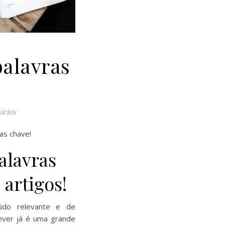
alavras
ários
as chave!
alavras
 artigos!
údo relevante e de
rever já é uma grande