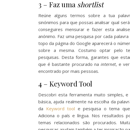
3 – Faz uma
shortlist
Reúne alguns termos sobre a tua palav
sinónimos para que possas analisar qual será
conseguires mensurar e fazer esta analis
anónimo. Faz uma pesquisa por cada palavra
topo da página do Google aparecerá o númer
sobre a mesma. Costumo optar pelo t
pesquisas. Desta forma, garantes que est
que é bastante procurado na
internet
, e ve
encontrado por mais pessoas.
4 – Keyword Tool
Descobri esta ferramenta muito simples, e
básica, ajuda realmente na escolha da palavr
da
Keyword tool
e pesquisa o tema que 
Adiciona o país e língua. Nos resultados 
temas relacionados são procurados. Mui
pesquisas ajudam também a ter inspiração p