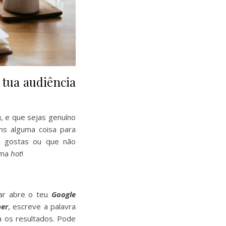
 tua audiência
u, e que sejas genuíno
ns alguma coisa para
o gostas ou que não
ema
hot
!
ar abre o teu
Google
er
, escreve a palavra
a os resultados. Pode