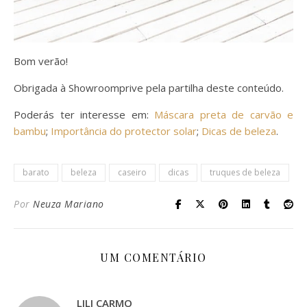
Bom verão!
Obrigada à Showroomprive pela partilha deste conteúdo.
Poderás ter interesse em:
Máscara preta de carvão e
bambu
;
Importância do protector solar
;
Dicas de beleza
.
barato
beleza
caseiro
dicas
truques de beleza
Por
Neuza Mariano
UM COMENTÁRIO
LILI CARMO