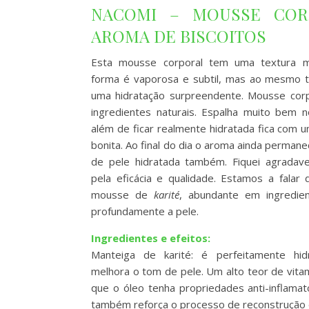
NACOMI – MOUSSE CO
AROMA DE BISCOITOS
Esta mousse corporal tem uma textura ma
forma é vaporosa e subtil, mas ao mesmo 
uma hidratação surpreendente. Mousse corpo
ingredientes naturais. Espalha muito bem n
além de ficar realmente hidratada fica com 
bonita. Ao final do dia o aroma ainda perman
de pele hidratada também. Fiquei agradav
pela eficácia e qualidade. Estamos a fala
mousse de
karité
, abundante em ingredient
profundamente a pele.
Ingredientes e efeitos:
Manteiga de karité: é perfeitamente hid
melhora o tom de pele. Um alto teor de vitam
que o óleo tenha propriedades anti-inflamató
também reforça o processo de reconstrução 