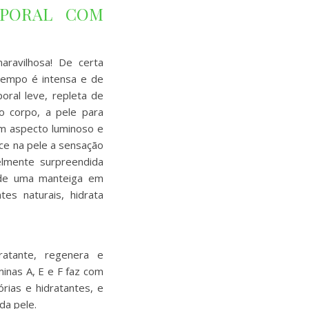
RPORAL COM
ravilhosa! De certa
tempo é intensa e de
ral leve, repleta de
o corpo, a pele para
um aspecto luminoso e
ece na pele a sensação
elmente surpreendida
r de uma manteiga em
es naturais, hidrata
ratante, regenera e
inas A, E e F faz com
rias e hidratantes, e
da pele.