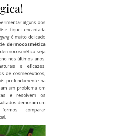
gica!
perimentar alguns dos
ise fiquei encantada
aging
é muito delicado
 de
dermocosmética
 dermocosmética seja
eno nos últimos anos.
turais e eficazes.
s de cosmecêuticos,
ais profundamente na
ionam um problema em
gicas e resolvem os
esultados demoram um
ormos comparar
al.