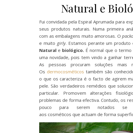
Natural e Bioló
Fui convidada pela Espiral Aprumada para ex
seus produtos naturais. Numa primeira anál
com as embalagens muito amorosas. O
pack
e muito
girly
. Estamos perante um produto
Natural
e
biológico.
É normal que o termo
uma novidade, pois tem vindo a ganhar terr
As pessoas procuram soluções mais na
Os
dermocosméticos
também são conhecido
o que os caracteriza é o facto de agirem m
pele. São verdadeiros remédios que soluc
particular. Promovem alterações fisioló
problemas de forma efectiva. Contudo, os r
pouco para serem notados se f
aos cosméticos que actuam de forma superfici