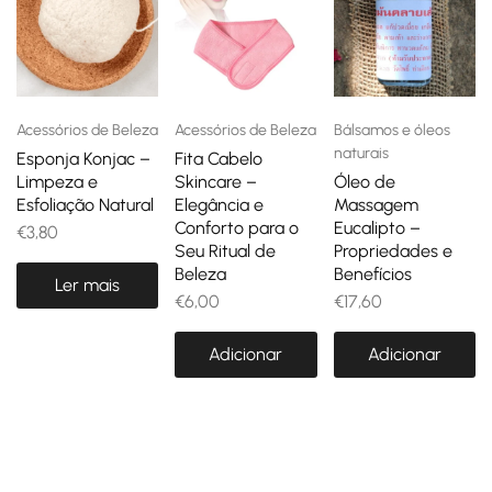
Acessórios de Beleza
Acessórios de Beleza
Bálsamos e óleos
naturais
Esponja Konjac –
Fita Cabelo
Limpeza e
Skincare –
Óleo de
Esfoliação Natural
Elegância e
Massagem
Conforto para o
Eucalipto –
€
3,80
Seu Ritual de
Propriedades e
Beleza
Benefícios
Ler mais
€
6,00
€
17,60
Adicionar
Adicionar