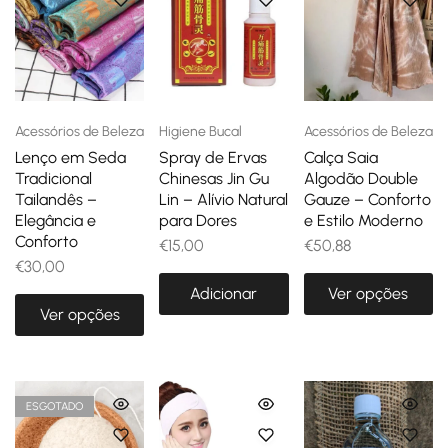
Acessórios de Beleza
Higiene Bucal
Acessórios de Beleza
Lenço em Seda
Spray de Ervas
Calça Saia
Tradicional
Chinesas Jin Gu
Algodão Double
Tailandês –
Lin – Alívio Natural
Gauze – Conforto
Elegância e
para Dores
e Estilo Moderno
Conforto
€
15,00
€
50,88
€
30,00
Adicionar
Ver opções
Ver opções
ESGOTADO