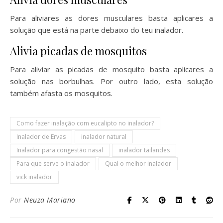
Para aliviares as dores musculares basta aplicares a
solução que está na parte debaixo do teu inalador.
Alivia picadas de mosquitos
Para aliviar as picadas de mosquito basta aplicares a
solução nas borbulhas. Por outro lado, esta solução
também afasta os mosquitos.
Como fazer inalação com eucalipto no inalador?
Inalador de Ervas
inalador natural
Inalador para congestão nasal
inalador tailandes
Para que serve o inalador
Qual o melhor inalador
vick inalador
Por
Neuza Mariano