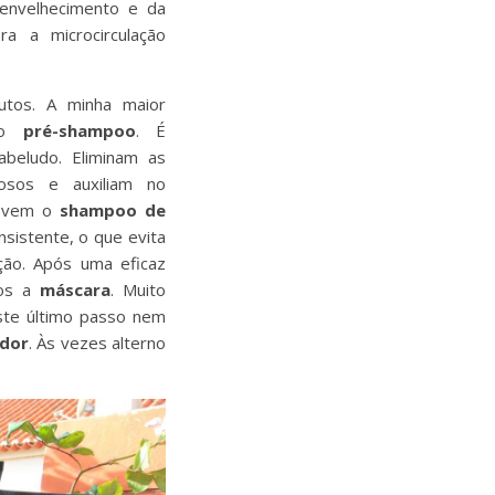
envelhecimento e da
ra a microcirculação
utos. A minha maior
, o
pré-shampoo
. É
abeludo. Eliminam as
losos e auxiliam no
a vem o
shampoo de
sistente, o que evita
ão. Após uma eficaz
mos a
máscara
. Muito
Este último passo nem
ador
. Às vezes alterno