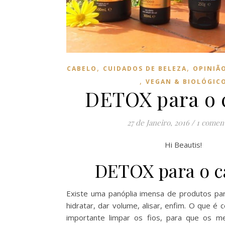
,
,
CABELO
CUIDADOS DE BELEZA
OPINIÃ
,
VEGAN & BIOLÓGIC
DETOX para o 
27 de Janeiro, 2016
/
1 comen
Hi Beautis!
DETOX para o c
Existe uma panóplia imensa de produtos par
hidratar, dar volume, alisar, enfim. O que é
importante limpar os fios, para que os 