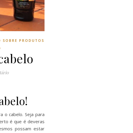
O SOBRE PRODUTOS
O
cabelo
tário
abelo!
a o cabelo. Seja para
 certo é que é deveras
mesmos possam estar