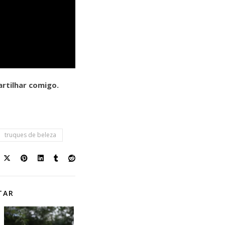
rtilhar comigo.
truques de beleza
TAR