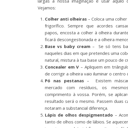
largas à nossa imaginação e usar aquilo
Vejamos:
Colher anti olheiras
– Coloca uma colher
frigorífico. Sempre que acordes cans
papos, encosta a colher à olheira durant
ficará descongestionada e a olheira meno
Base vs baby cream
– Se só tens ba
naqueles dias em que pretendes uma cobe
natural, mistura à tua base um pouco de c
Concealer em V
– Apliquem em triângulo
de corrigir a olheira vaio iluminar o centro
Pó nas pestanas
– Existem máscar
mercado com resíduos, os mesmo
comprimento à vossa. Porém, se aplica
resultado será o mesmo. Passem duas 
notaram a substancial diferença.
Lápis de olhos despigmentado
– Acont
tanto de olhos como de lábios. Se aque