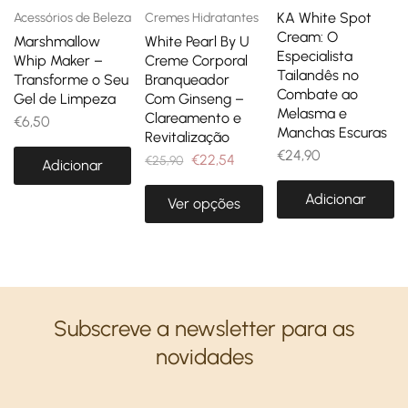
KA White Spot
Acessórios de Beleza
Cremes Hidratantes
Cream: O
Marshmallow
White Pearl By U
Especialista
Whip Maker –
Creme Corporal
Tailandês no
Transforme o Seu
Branqueador
Combate ao
Gel de Limpeza
Com Ginseng –
Melasma e
Clareamento e
€
6,50
Manchas Escuras
Revitalização
€
24,90
€
22,54
€
25,90
Adicionar
Adicionar
Ver opções
Subscreve a newsletter para as
novidades