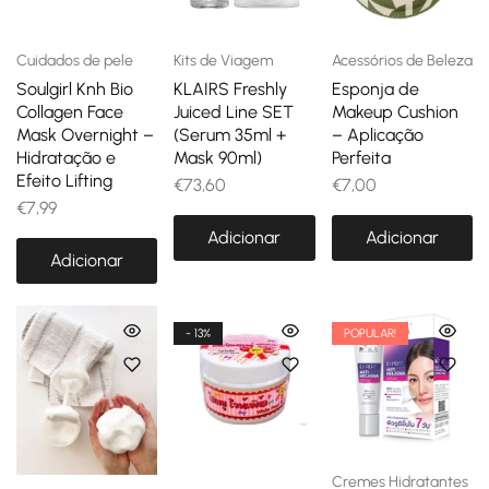
Cuidados de pele
Kits de Viagem
Acessórios de Beleza
Soulgirl Knh Bio
KLAIRS Freshly
Esponja de
Collagen Face
Juiced Line SET
Makeup Cushion
Mask Overnight –
(Serum 35ml +
– Aplicação
Hidratação e
Mask 90ml)
Perfeita
Efeito Lifting
€
73,60
€
7,00
€
7,99
Adicionar
Adicionar
Adicionar
- 13%
POPULAR!
Cremes Hidratantes