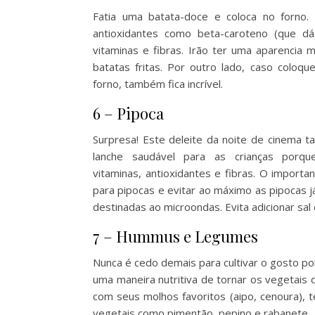
Fatia uma batata-doce e coloca no forno.
antioxidantes como beta-caroteno (que dá
vitaminas e fibras. Irão ter uma aparencia 
batatas fritas. Por outro lado, caso coloque
forno, também fica incrível.
6 – Pipoca
Surpresa! Este deleite da noite de cinema 
lanche saudável para as crianças porq
vitaminas, antioxidantes e fibras. O importa
para pipocas e evitar ao máximo as pipocas j
destinadas ao microondas. Evita adicionar sal 
7 – Hummus e Legumes
Nunca é cedo demais para cultivar o gosto p
uma maneira nutritiva de tornar os vegetais 
com seus molhos favoritos (aipo, cenoura), t
vegetais como pimentão, pepino e rabanete.