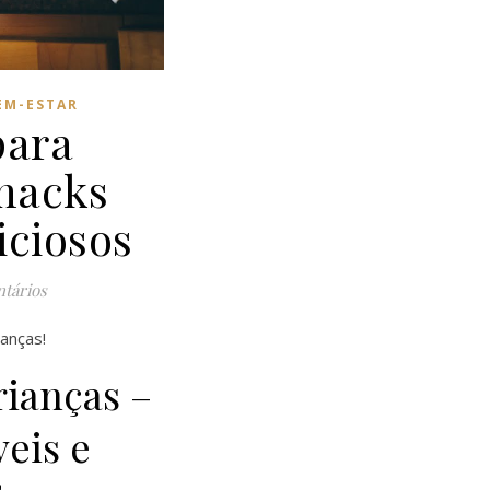
EM-ESTAR
para
snacks
iciosos
tários
ianças!
rianças –
eis e