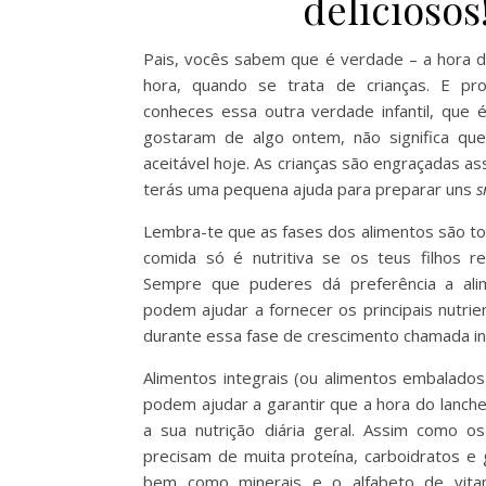
deliciosos
Pais, vocês sabem que é verdade – a hora d
hora, quando se trata de crianças. E p
conheces essa outra verdade infantil, que 
gostaram de algo ontem, não significa que
aceitável hoje. As crianças são engraçadas as
terás uma pequena ajuda para preparar uns
s
Lembra-te que as fases dos alimentos são to
comida só é nutritiva se os teus filhos 
Sempre que puderes dá preferência a alim
podem ajudar a fornecer os principais nutri
durante essa fase de crescimento chamada inf
Alimentos integrais (ou alimentos embalados 
podem ajudar a garantir que a hora do lanche
a sua nutrição diária geral. Assim como os
precisam de muita proteína, carboidratos e 
bem como minerais e o alfabeto de vit