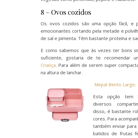
8 – Ovos cozidos
Os ovos cozidos são uma opção fácil, e p
emocionantes cortando pela metade e polvil
de sal e pimenta. Têm bastante proteína e sa
E como sabemos que às vezes ter bons
s
suficiente, gostaria de te recomendar
Criança
. Para além de serem super compacta
na altura de lanchar.
Mepal Bento Large
.
Esta opção tem 
diversos compart
disso, é bastante ro
cores. Para acompan
também enviar para 
batidos de frutas f