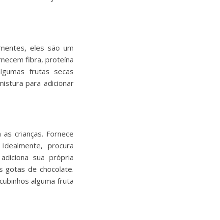
ementes, eles são um
ornecem fibra, proteína
algumas frutas secas
istura para adicionar
 as crianças. Fornece
Idealmente, procura
diciona sua própria
s gotas de chocolate.
cubinhos alguma fruta