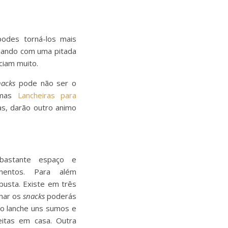
odes torná-los mais
hando com uma pitada
ciam muito.
nacks
pode não ser o
 umas
Lancheiras para
s, darão outro animo
bastante espaço e
imentos. Para além
busta. Existe em três
har os
snacks
poderás
o lanche uns sumos e
eitas em casa. Outra