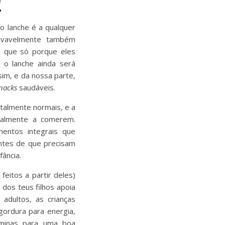
!
o lanche é a qualquer
rovavelmente também
é que só porque eles
 o lanche ainda será
sim, e da nossa parte,
nacks
saudáveis.
talmente normais, e a
realmente a comerem.
entos integrais que
entes de que precisam
ância.
feitos a partir deles)
 dos teus filhos apoia
 adultos, as crianças
gordura para energia,
aminas para uma boa