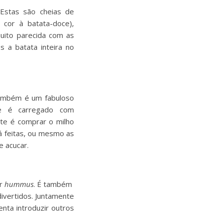
 Estas são cheias de
 cor à batata-doce),
muito parecida com as
s a batata inteira no
também é um fabuloso
ue é carregado com
nte é comprar o milho
á feitas, ou mesmo as
e acucar.
or
hummus
. É também
divertidos. Juntamente
enta introduzir outros