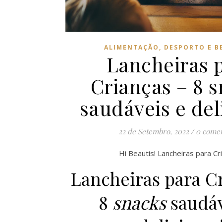
ALIMENTAÇÃO, DESPORTO E B
Lancheiras 
Crianças – 8 
saudáveis e del
22 de Setembro, 2022
/
0 comen
Hi Beautis! Lancheiras para Cr
Lancheiras para C
8
snacks
saudáv