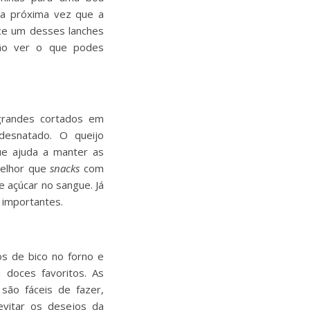
Da próxima vez que a
ece um desses lanches
tão ver o que podes
grandes cortados em
 desnatado. O queijo
e ajuda a manter as
melhor que
snacks
com
e açúcar no sangue. Já
 importantes.
os de bico no forno e
doces favoritos. As
são fáceis de fazer,
evitar os desejos da