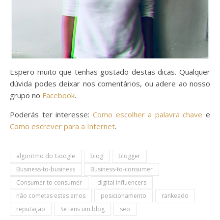
Espero muito que tenhas gostado destas dicas. Qualquer
dúvida podes deixar nos comentários, ou adere ao nosso
grupo no
Facebook
.
Poderás ter interesse:
Como escolher a palavra chave
e
Como escrever para a Internet
.
algoritmo do Google
blog
blogger
Business-to-business
Business-to-consumer
Consumer to consumer
digital influencers
não cometas estes erros
posicionamento
rankeado
reputação
Se tens um blog
seo